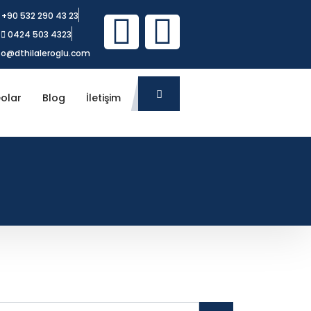
+90 532 290 43 23
0424 503 4323
fo@dthilaleroglu.com
olar
Blog
İletişim