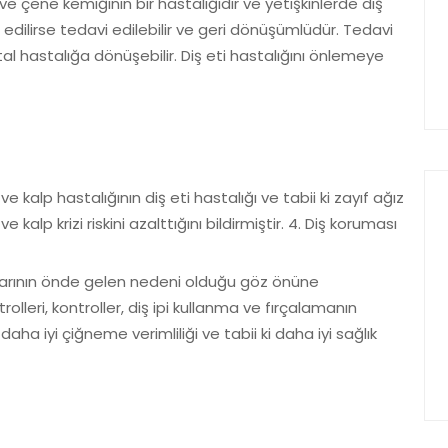
 ve çene kemiğinin bir hastalığıdır ve yetişkinlerde diş
 edilirse tedavi edilebilir ve geri dönüşümlüdür. Tedavi
al hastalığa dönüşebilir. Diş eti hastalığını önlemeye
 kalp hastalığının diş eti hastalığı ve tabii ki zayıf ağız
e kalp krizi riskini azalttığını bildirmiştir. 4. Diş koruması
ıplarının önde gelen nedeni olduğu göz önüne
trolleri, kontroller, diş ipi kullanma ve fırçalamanın
aha iyi çiğneme verimliliği ve tabii ki daha iyi sağlık