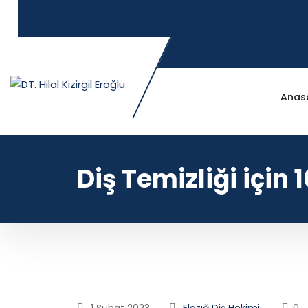
Anas
Diş Temizliği için
1 Şubat 2023
Elazığ Diş Hekimi
0